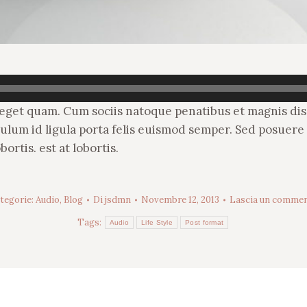
tas eget quam. Cum sociis natoque penatibus et magnis di
ibulum id ligula porta felis euismod semper. Sed posuere
rtis. est at lobortis.
tegorie:
Audio
,
Blog
Di
jsdmn
Novembre 12, 2013
Lascia un comme
Tags:
Audio
Life Style
Post format