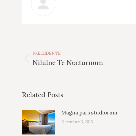
Naviga
PRECEDENTE
Tra
Post
Nihilne Te Nocturnum
I
precedente:
Post
Related Posts
Magna pars studiorum
Dicembre 3, 2013