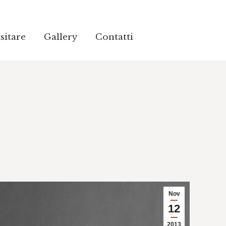
sitare
sitare
Gallery
Gallery
Contatti
Contatti
Nov
12
2013