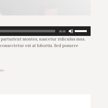
Usa
00:00
i
s parturient montes, nascetur ridiculus mus.
tasti
 consectetur est at lobortis. Sed posuere
freccia
su/giù
per
aumentare
nto
o
diminuire
il
volume.