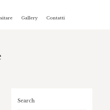
sitare
sitare
Gallery
Gallery
Contatti
Contatti
e
Search