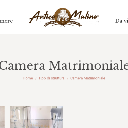
mere
mere
Da vi
Da vi
Camera Matrimonial
Tu sei qui:
Home
Tipo di struttura
Camera Matrimoniale