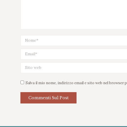
WOW! 
Nome *
malesu
consec
Email *
lacus 
Sito web
tristi
Salva il mio nome, indirizzo email e sito web nel browser
Commenti Sul Post