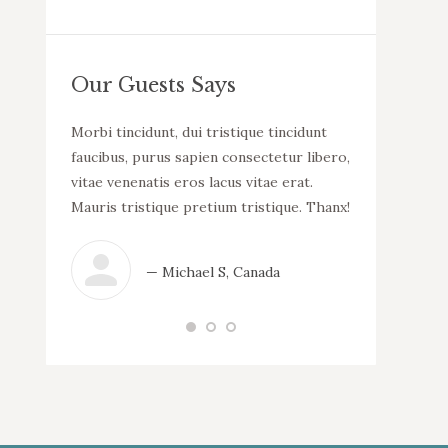
Our Guests Says
llam
Morbi tincidunt, dui tristique tincidunt
WOW! Dapibus v
uada.
faucibus, purus sapien consectetur libero,
malesuada. Mor
incidunt
vitae venenatis eros lacus vitae erat.
consectetur li
tur libero,
Mauris tristique pretium tristique. Thanx!
lacus vitae er
 erat.
tristique.
que.
— Michael S, Canada
— N