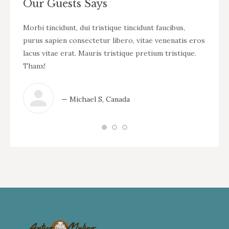
Our Guests Says
t vel
Morbi tincidunt, dui tristique tincidunt faucibus,
WOW! D
ue
purus sapien consectetur libero, vitae venenatis eros
tincid
bero,
lacus vitae erat. Mauris tristique pretium tristique.
venena
istique
Thanx!
pretiu
— Michael S, Canada