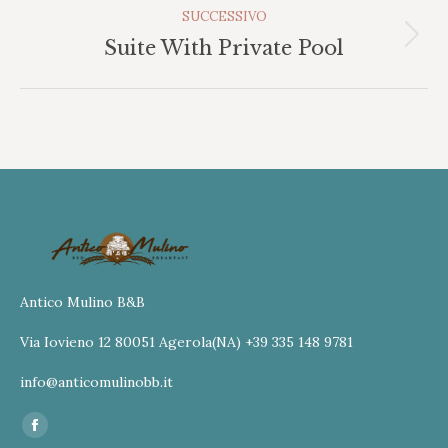
SUCCESSIVO
Album
Suite With Private Pool
successivo:
Antico Mulino B&B
Via Iovieno 12 80051 Agerola(NA) +39 335 148 9781
info@anticomulinobb.it
Ci puoi trovare su:
Facebook