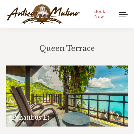
Book
Now
Queen Terrace
Tu sei qui:
Penatibus Et