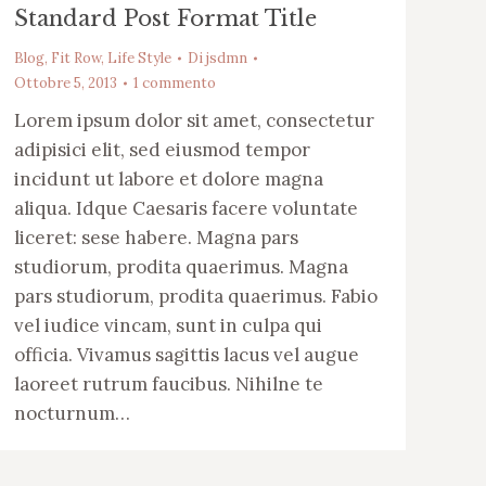
Standard Post Format Title
Blog
,
Fit Row
,
Life Style
Di
jsdmn
Ottobre 5, 2013
1 commento
Lorem ipsum dolor sit amet, consectetur
adipisici elit, sed eiusmod tempor
incidunt ut labore et dolore magna
aliqua. Idque Caesaris facere voluntate
liceret: sese habere. Magna pars
studiorum, prodita quaerimus. Magna
pars studiorum, prodita quaerimus. Fabio
vel iudice vincam, sunt in culpa qui
officia. Vivamus sagittis lacus vel augue
laoreet rutrum faucibus. Nihilne te
nocturnum…