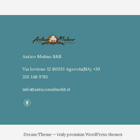
Antico Mulino B&B
Via Iovieno 12 80051 Agerola(NA) +39
335 148 9781
info@anticomulinobb.it
Ci puoi trovare su:
Facebook
page
opens
in
Dream-Theme — truly
premium WordPress themes
new