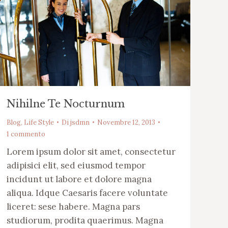
Nihilne Te Nocturnum
Blog
,
Life Style
Di
jsdmn
Novembre 12, 2013
1 commento
Lorem ipsum dolor sit amet, consectetur
adipisici elit, sed eiusmod tempor
incidunt ut labore et dolore magna
aliqua. Idque Caesaris facere voluntate
liceret: sese habere. Magna pars
studiorum, prodita quaerimus. Magna