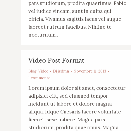
pars studiorum, prodita quaerimus. Fabio
vel iudice vincam, sunt in culpa qui
officia. Vivamus sagittis lacus vel augue
laoreet rutrum faucibus. Nihilne te
nocturnum…
Video Post Format
Blog
,
Video
Di
jsdmn
Novembre 11, 2013
1 commento
Lorem ipsum dolor sit amet, consectetur
adipisici elit, sed eiusmod tempor
incidunt ut labore et dolore magna
aliqua. Idque Caesaris facere voluntate
liceret: sese habere. Magna pars
studiorum, prodita quaerimus. Magna