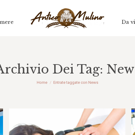
mere
mere
Da vi
Da vi
Archivio Dei Tag:
New
Tu sei qui:
Home
Entrate taggate con News