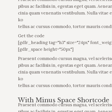
pibus ac facilisis in, egestas eget quam. Aen
cinia quam venenatis vestibulum. Nulla vitae e
ko
tellus ac cursus commodo, tortor mauris con
WOW! 
Get the code
malesu
[gdlr_heading tag="h3" size="24px" font_wei
consec
[gdlr_space height="50px"]
lacus 
Praesent commodo cursus magna, vel scelerisqu
tristi
pibus ac facilisis in, egestas eget quam. Aen
cinia quam venenatis vestibulum. Nulla vitae e
ko
tellus ac cursus commodo, tortor mauris con
With Minus Space Shortcode
Praesent commodo cursus magna, vel scelerisqu
pibus ac facilisis in, egestas eget quam. Aen