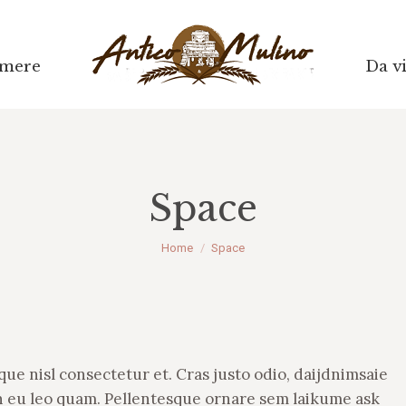
mere
mere
Da vi
Da vi
Space
Tu sei qui:
Home
Space
e nisl consectetur et. Cras justo odio, daijdnimsaie
ean eu leo quam. Pellentesque ornare sem laikume ask