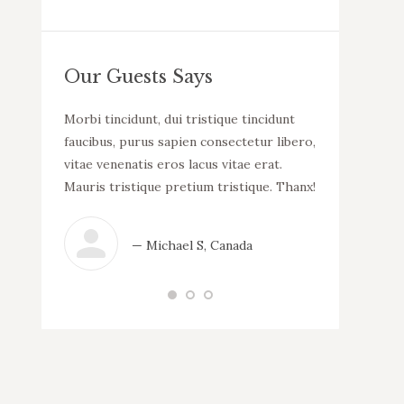
Our Guests Says
llam
Morbi tincidunt, dui tristique tincidunt
WOW! Dapibus v
uada.
faucibus, purus sapien consectetur libero,
malesuada. Mor
incidunt
vitae venenatis eros lacus vitae erat.
consectetur li
tur libero,
Mauris tristique pretium tristique. Thanx!
lacus vitae er
 erat.
tristique.
que.
— Michael S, Canada
— N