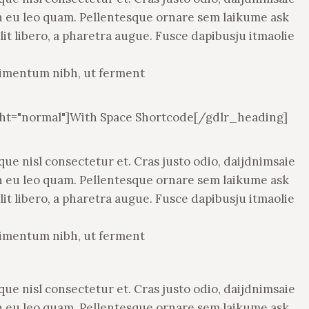
ean eu leo quam. Pellentesque ornare sem laikume ask
lit libero, a pharetra augue. Fusce dapibusju itmaolie
dimentum nibh, ut ferment
Dapibus velit vel suscipit
In volutpat vehicula iaculis. Nu
ada. Morbi tincidunt, purus sapien
dapibus velit vel suscipit males
ght="normal"]With Space Shortcode[/gdlr_heading]
tetur libero, vitae venenatis eros
Morbi tincidunt, dui tristique t
vitae erat. Mauris tristique pretium
faucibus, purus sapien consecte
e nisl consectetur et. Cras justo odio, daijdnimsaie
que.
vitae venenatis eros lacus vitae
Mauris tristique pretium tristi
ean eu leo quam. Pellentesque ornare sem laikume ask
lit libero, a pharetra augue. Fusce dapibusju itmaolie
— Nikita B, Australia
— Sara B, Germany
dimentum nibh, ut ferment
e nisl consectetur et. Cras justo odio, daijdnimsaie
ean eu leo quam. Pellentesque ornare sem laikume ask