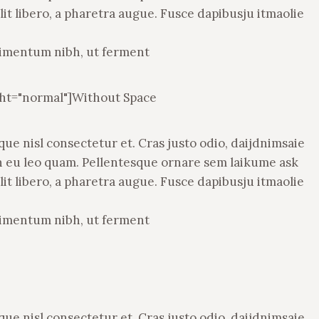
lit libero, a pharetra augue. Fusce dapibusju itmaolie
dimentum nibh, ut ferment
ght="normal"]Without Space
e nisl consectetur et. Cras justo odio, daijdnimsaie
ean eu leo quam. Pellentesque ornare sem laikume ask
lit libero, a pharetra augue. Fusce dapibusju itmaolie
dimentum nibh, ut ferment
e nisl consectetur et. Cras justo odio, daijdnimsaie