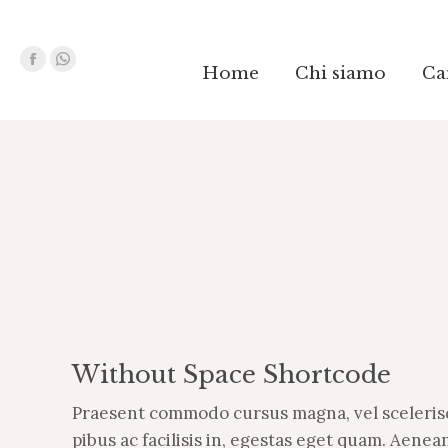
Facebook
Facebook
Whatsapp
Whatsapp
Home
Home
Chi siamo
Chi siamo
Ca
Ca
page
page
page
page
opens
opens
opens
opens
in
in
in
in
new
new
new
new
window
window
window
window
Without Space Shortcode
Praesent commodo cursus magna, vel scelerisqu
pibus ac facilisis in, egestas eget quam. Aen